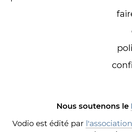
fai
pol
conf