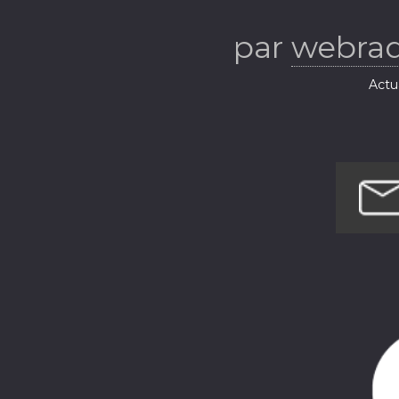
par
webrad
Actua