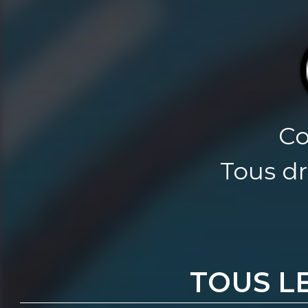
Co
Tous dr
TOUS L