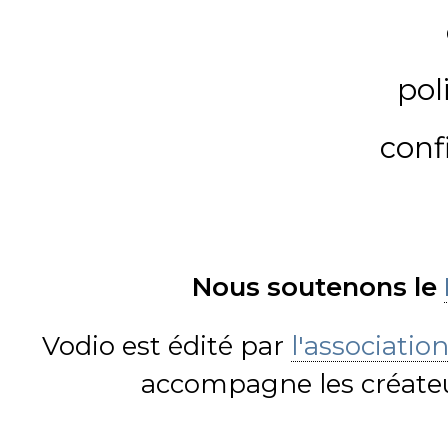
pol
conf