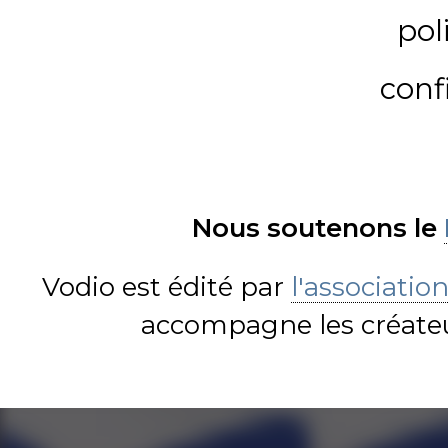
pol
conf