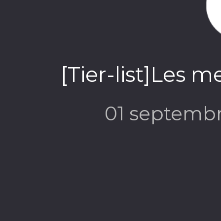
[Tier-list]Les m
01 septemb