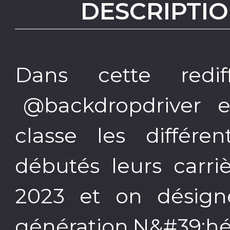
DESCRIPTIO
Dans cette redi
@backdropdriver 
classe les différen
débutés leurs carri
2023 et on désigne
génération.N&#39;hé