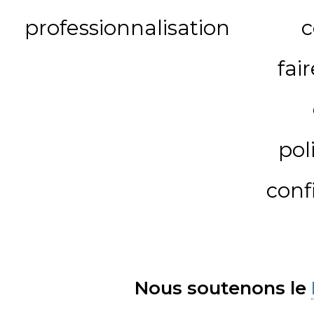
professionnalisation
c
fai
pol
conf