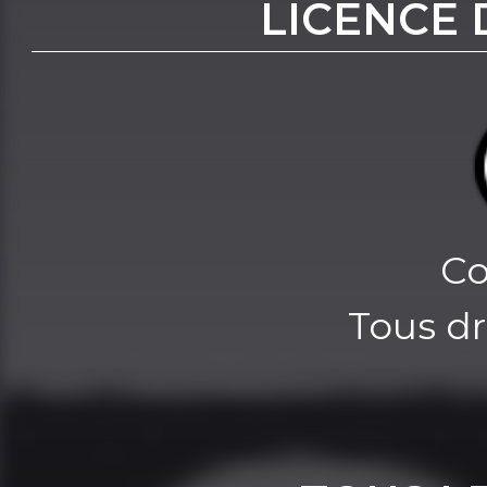
LICENCE 
Co
Tous dr