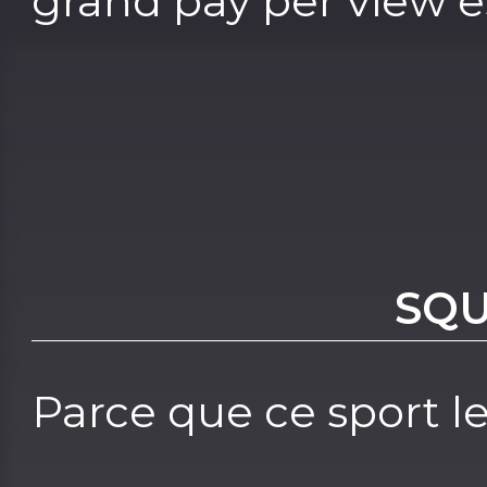
grand pay per view es
SQU
Parce que ce sport l