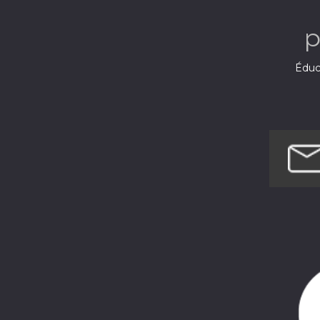
p
Éduca