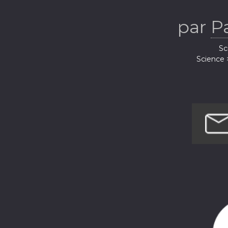
par
P
Sc
Science 
Science
Science 