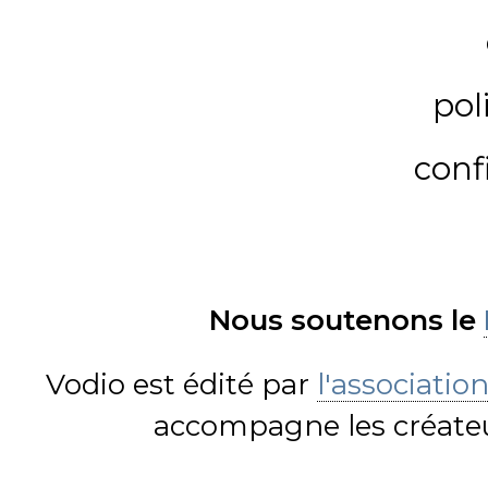
pol
conf