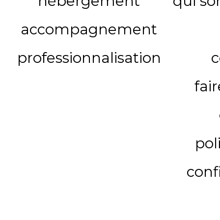
hébergement
qui s
accompagnement
professionnalisation
c
fai
pol
conf