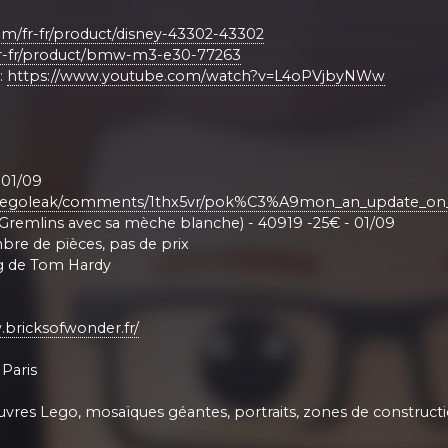
m/fr-fr/product/disney-43302-43302
fr-fr/product/bmw-m3-e30-77263
:
https://www.youtube.com/watch?v=L4oPVjbyNWw
 01/09
r/Legoleak/comments/1thx5vr/pok%C3%A9mon_an_update_on_s
Gremlins avec sa mèche blanche) - 40919 -25€ - 01/09
nbre de pièces, pas de prix
ig de Tom Hardy
.bricksofwonder.fr/
Paris
uvres Lego, mosaïques géantes, portraits, zones de constructi