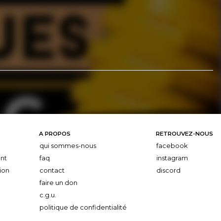
A PROPOS
RETROUVEZ-NOUS
qui sommes-nous
facebook
nt
faq
instagram
ion
contact
discord
faire un don
c.g.u.
politique de confidentialité