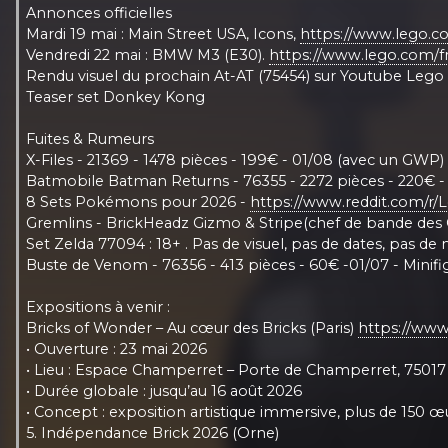
Annonces officielles
Mardi 19 mai : Main Street USA, Icons,
https://www.lego.co
Vendredi 22 mai : BMW M3 (E30).
https://www.lego.com/
Rendu visuel du prochain At-AT (75454) sur Youtube Lego 
Teaser set Donkey Kong
Fuites & Rumeurs
X-Files - 21369 - 1478 pièces - 199€ - 01/08 (avec un GWP)
Batmobile Batman Returns - 76355 - 2272 pièces - 220€ -
8 Sets Pokémons pour 2026 -
https://www.reddit.com/
Gremlins - BrickHeadz Gizmo & Stripe(chef de bande des 
Set Zelda 77094 : 18+ . Pas de visuel, pas de dates, pas de 
Buste de Venom - 76356 - 413 pièces - 60€ -01/07 - Minif
Expositions à venir :
Bricks of Wonder – Au cœur des Bricks (Paris)
https://www
• Ouverture : 23 mai 2026
• Lieu : Espace Champerret – Porte de Champerret, 75017 
• Durée globale : jusqu’au 16 août 2026
• Concept : exposition artistique immersive, plus de 150 œ
5. Indépendance Brick 2026 (Orne)