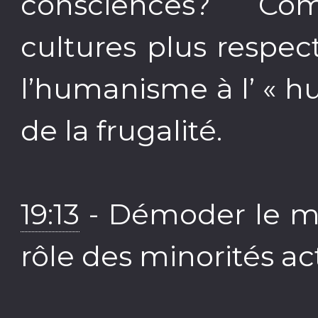
consciences? Co
cultures plus respec
l’humanisme à l’ « 
de la frugalité.
19:13
- Démoder le mo
rôle des minorités act