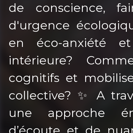
de conscience, fa
d'urgence écologi
en éco-anxiété e
intérieure? Comm
cognitifs et mobilise
collective? ✨ A trav
une approche émo
d’écoute et de nuan