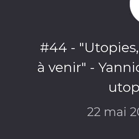
intérieure por
#44 - "Utopies
pouvoir d
à venir" - Yann
sensibles 
utop
22 mai 