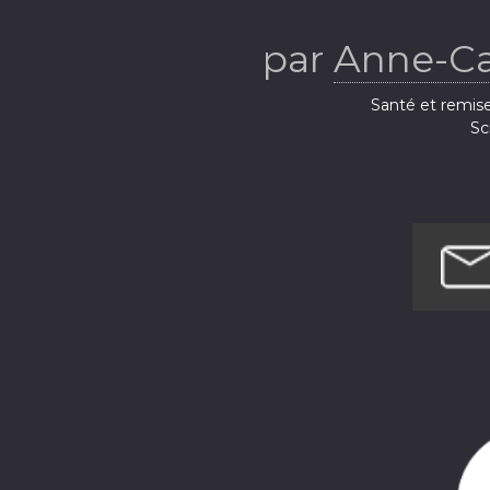
émotions et q
par
Anne-Ca
l'éco-anxiété
Santé et remis
Sc
Société e
traverser
écologiq
transformatio
collective - 