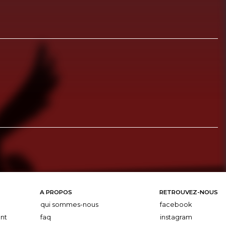
A PROPOS
RETROUVEZ-NOUS
qui sommes-nous
facebook
nt
faq
instagram