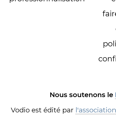
fai
pol
conf