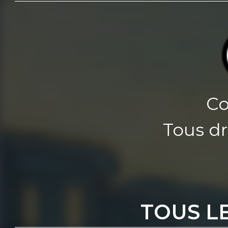
Co
Tous dr
TOUS L