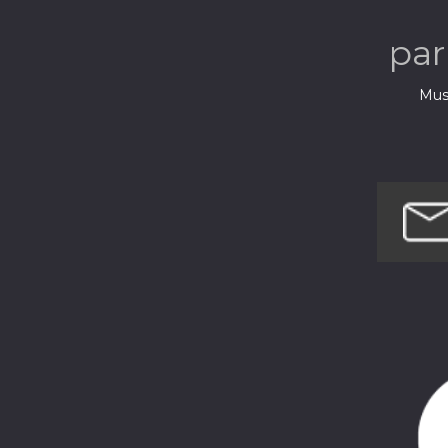
pa
Musi