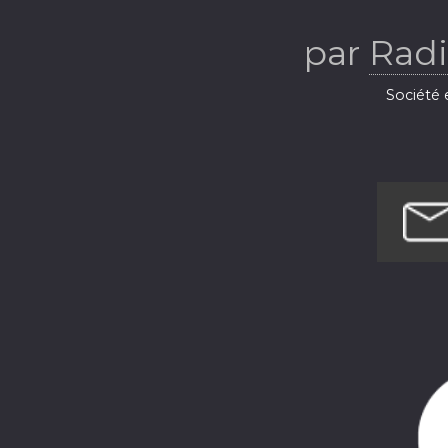
Ba
par
Radi
Société e