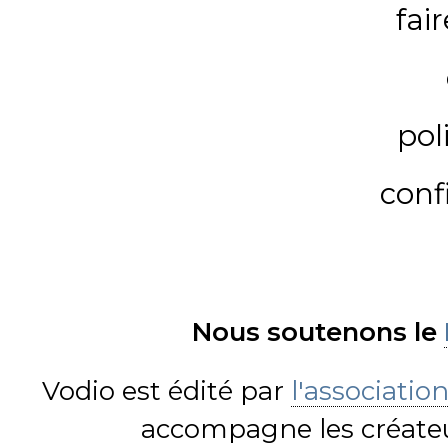
fai
pol
conf