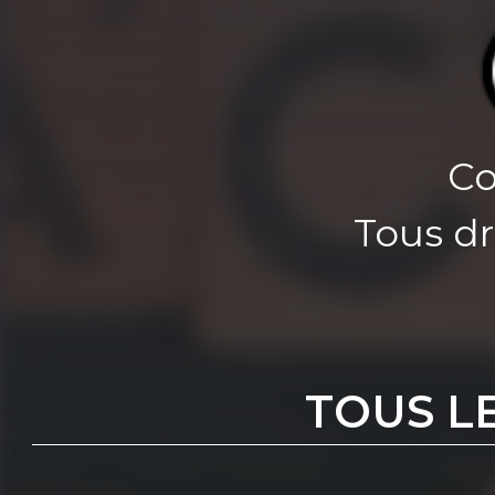
Co
Tous dr
TOUS L