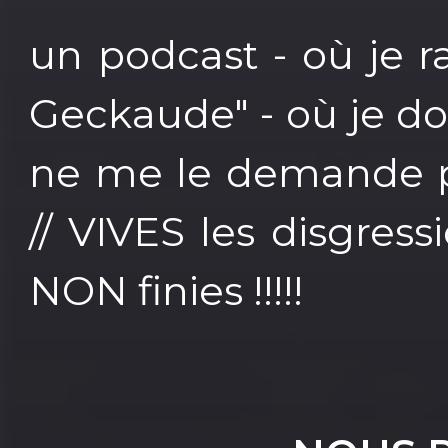
un podcast - où je ra
Geckaude" - où je d
ne me le demande pa
// VIVES les disgress
NON finies !!!!!