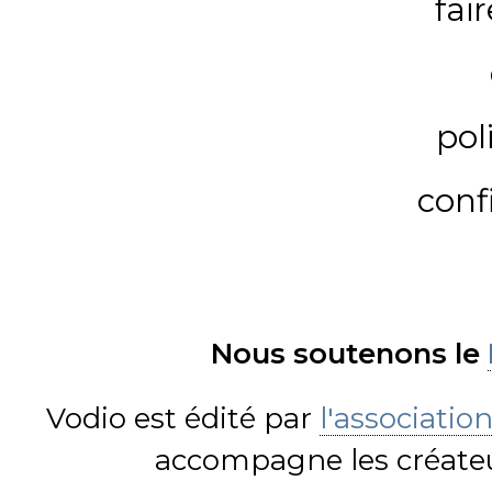
fai
pol
conf