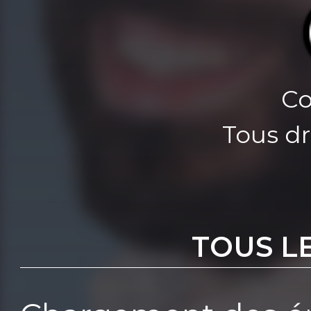
Co
Tous dr
TOUS L