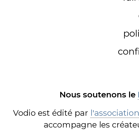
pol
conf