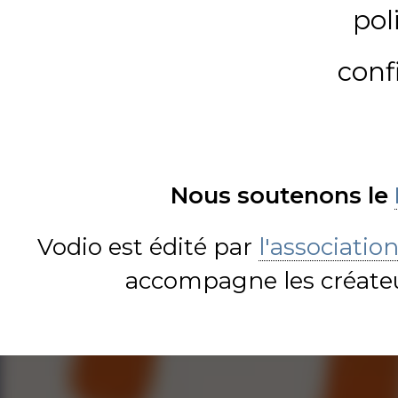
pol
conf