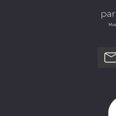
pa
Musi