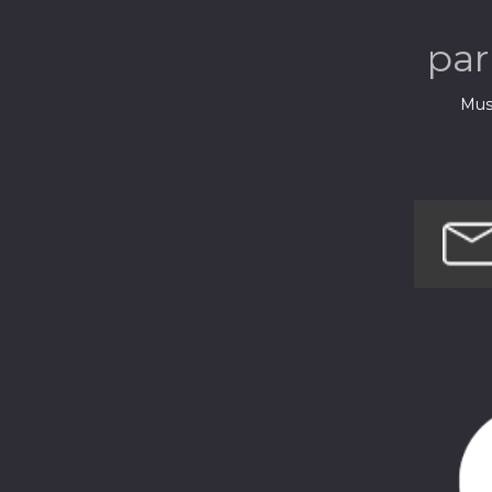
pa
Musi