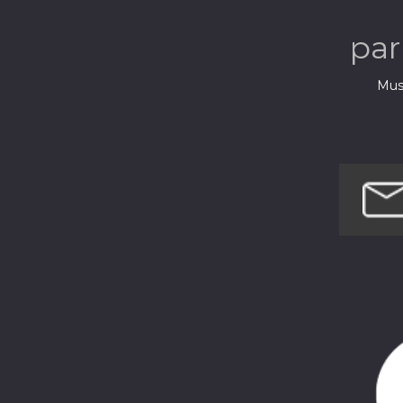
pa
Musi