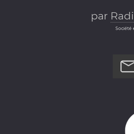
Ba
par
Radi
Société e