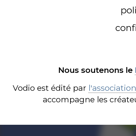
pol
conf