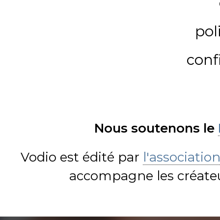
pol
conf