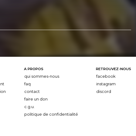
A PROPOS
RETROUVEZ-NOUS
qui sommes-nous
facebook
nt
faq
instagram
ion
contact
discord
faire un don
c.g.u.
politique de confidentialité