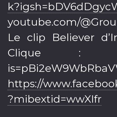
k?igsh=bDV6dDgyc
youtube.com/@Grou
Le clip Believer d
Clique : yout
is=pBi2eW9WbRba
https://www.faceboo
?mibextid=wwXIfr