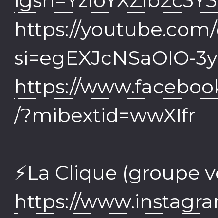
igsh=YzloYXZib2c3Y3
https://youtube.com
si=egEXJcNSaOlO-3
https://www.facebo
/?mibextid=wwXIfr
⚡️La Clique (groupe v
https://www.instagr