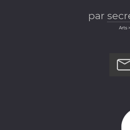
choral dans to
par
secr
Parcours inspi
Arts 