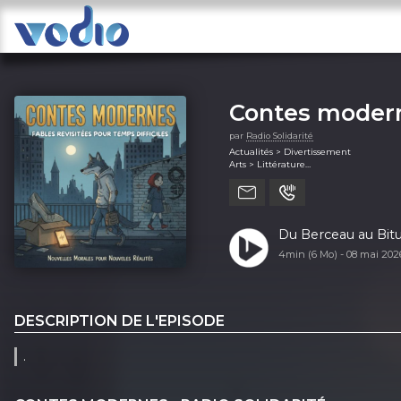
Contes moderne
par
Radio Solidarité
Actualités > Divertissement
Arts > Littérature
Société et culture (généralité)
Du Berceau au Bi
4min (6 Mo) -
08 mai 20
DESCRIPTION DE L'EPISODE
.