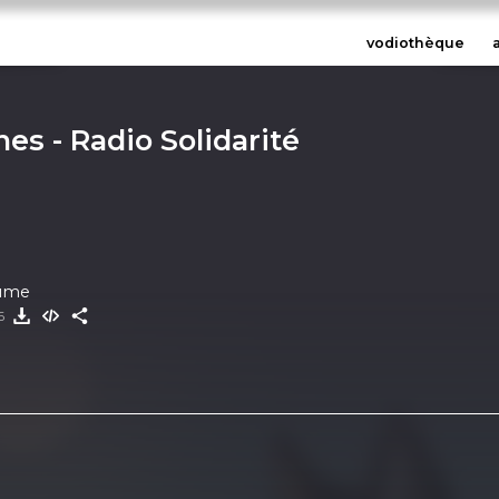
vodiothèque
s - Radio Solidarité
tume
26