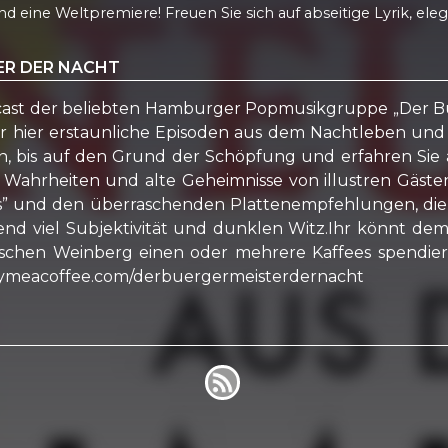
d eine Weltpremiere! Freuen Sie sich auf abseitige Lyrik, el
ER DER NACHT
cast der beliebten Hamburger Popmusikgruppe „Der Bür
er hier erstaunliche Episoden aus dem Nachtleben u
fen, bis auf den Grund der Schöpfung und erfahren S
ahrheiten und alte Geheimnisse von illustren Gästen
ts” und den überraschenden Plattenempfehlungen, di
end viel Subjektivität und dunklen Witz.Ihr könnt dem
chen Weinberg einen oder mehrere Kaffees spendier
buymeacoffee.com/derbuergermeisterdernacht