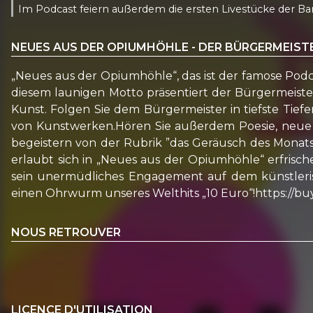
Im Podcast feiern außerdem die ersten Livestücke der Ban
NEUES AUS DER OPIUMHÖHLE - DER BÜRGERMEIST
„Neues aus der Opiumhöhle“, das ist der famose Pod
diesem launigen Motto präsentiert der Bürgermeist
Kunst. Folgen Sie dem Bürgermeister in tiefste Tie
von Kunstwerken.Hören Sie außerdem Poesie, neue W
begeistern von der Rubrik ”das Geräusch des Mona
erlaubt sich in „Neues aus der Opiumhöhle“ erfrisch
sein unermüdliches Engagement auf dem künstleris
einen Ohrwurm unseres Welthits „10 Euro“!https://
NOUS RETROUVER
LICENCE D'UTILISATION