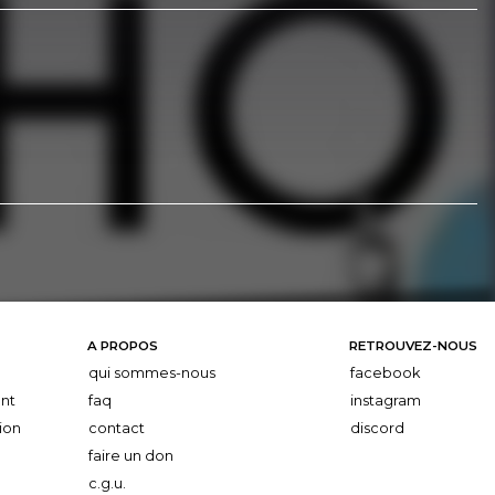
A PROPOS
RETROUVEZ-NOUS
qui sommes-nous
facebook
nt
faq
instagram
ion
contact
discord
faire un don
c.g.u.