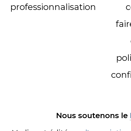
professionnalisation
c
fai
pol
conf