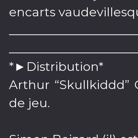
encarts vaudevillesq
____________________
____________________
*►Distribution*
Arthur “Skullkiddd” C
de jeu.