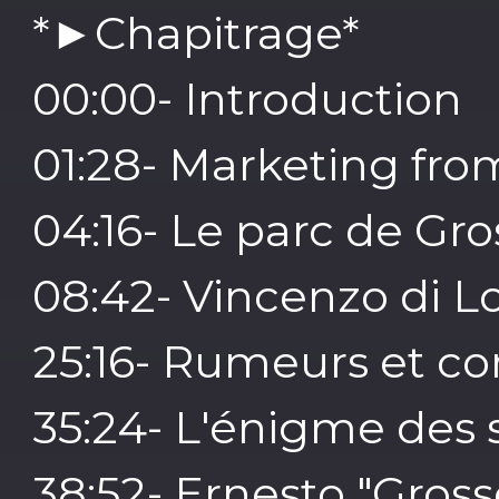
*►Chapitrage*
00:00- Introduction
01:28- Marketing fr
04:16- Le parc de Gr
08:42- Vincenzo di L
25:16- Rumeurs et co
35:24- L'énigme des 
38:52- Ernesto "Gross