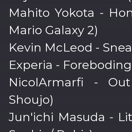
Mahito Yokota - Ho
Mario Galaxy 2)
Kevin McLeod - Snea
Experia - Forebodin
NicolArmarfi - Ou
Shoujo)
Jun'ichi Masuda - L