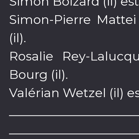
Simon Boizard (il) est
Simon-Pierre Mattei (
(il).
Rosalie Rey-Lalucq
Bourg (il).
Valérian Wetzel (il) e
____________________
____________________