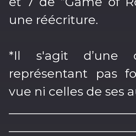
et 7 de “Game of R
une réécriture.
*Il s'agit d’une
représentant pas f
vue ni celles de ses a
____________________
____________________