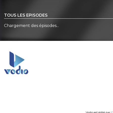
TOUS LES EPISODES
Chargement des épisodes...
Vodio est édité par
l