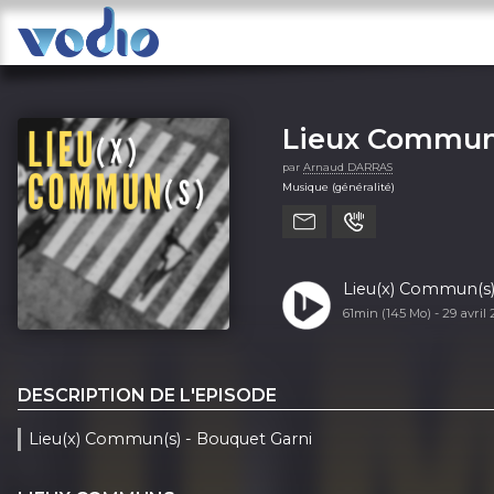
Lieux Commu
par
Arnaud DARRAS
Musique (généralité)
Lieu(x) Commun(s)
61min (145 Mo) -
29 avril
DESCRIPTION DE L'EPISODE
Lieu(x) Commun(s) - Bouquet Garni