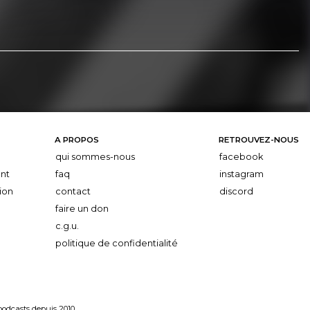
A PROPOS
RETROUVEZ-NOUS
qui sommes-nous
facebook
nt
faq
instagram
ion
contact
discord
faire un don
c.g.u.
politique de confidentialité
 podcasts depuis 2010