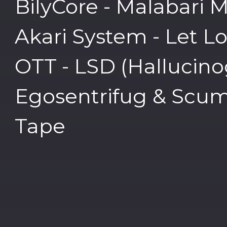
BilyCore - Malabari
Akari System - Let L
OTT - LSD (Hallucin
Egosentrifug & Scum 
Tape