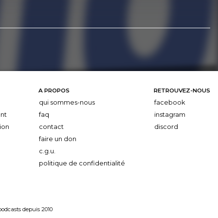
A PROPOS
RETROUVEZ-NOUS
qui sommes-nous
facebook
nt
faq
instagram
ion
contact
discord
faire un don
c.g.u.
politique de confidentialité
 podcasts depuis 2010