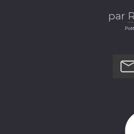
L'homm
par
R
Poli