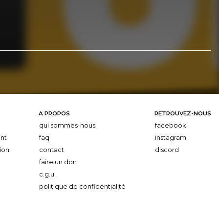
A PROPOS
RETROUVEZ-NOUS
qui sommes-nous
facebook
nt
faq
instagram
ion
contact
discord
faire un don
c.g.u.
politique de confidentialité