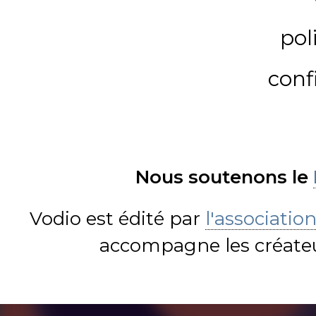
pol
conf