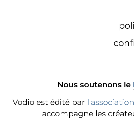
pol
conf