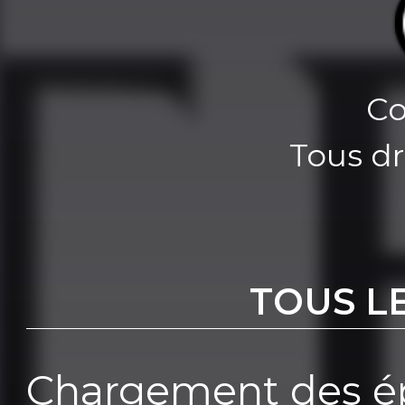
Co
Tous dr
TOUS L
Chargement des ép