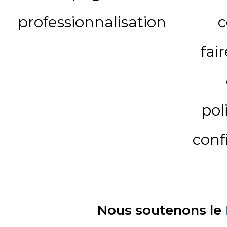
professionnalisation
c
fai
pol
conf