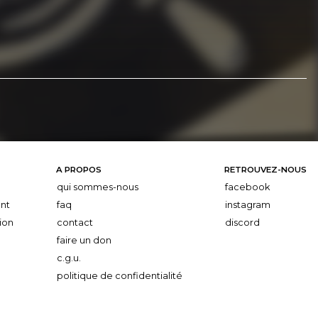
A PROPOS
RETROUVEZ-NOUS
qui sommes-nous
facebook
nt
faq
instagram
ion
contact
discord
faire un don
c.g.u.
politique de confidentialité