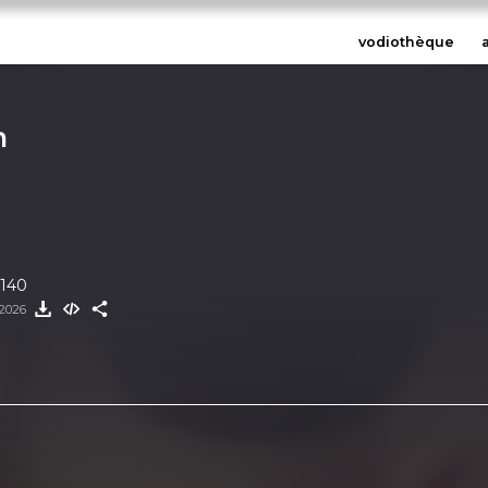
vodiothèque
n
140
 2026