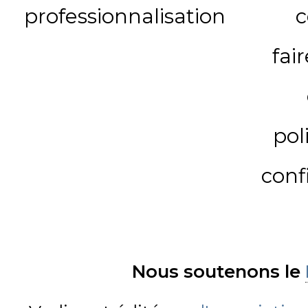
professionnalisation
c
fai
pol
conf