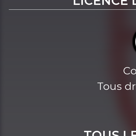
LICENCE 
Co
Tous dr
TOUS L