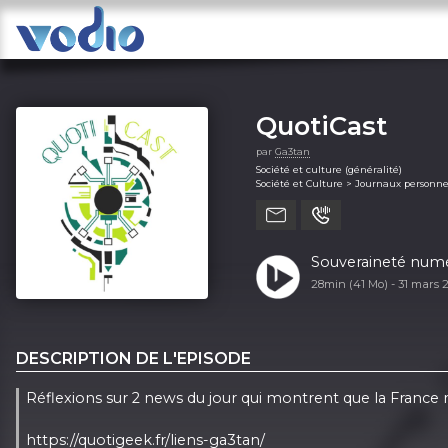
QuotiCast
par
Ga3tan
Société et culture (généralité)
Société et Culture > Journaux personne
Technologie (généralité)
Souveraineté numér
28min (41 Mo) -
31 mars 
DESCRIPTION DE L'EPISODE
Réflexions sur 2 news du jour qui montrent que la France
https://quotigeek.fr/liens-ga3tan/