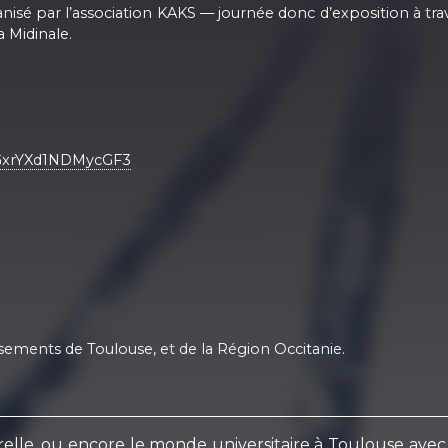
rganisé par l’association KAKS — journée donc d’exposition à tr
a Midinale.
eGxrYXd1NDMycGF3
sements de Toulouse, et de la Région Occitanie.
ulturelle, ou encore le monde universitaire à Toulouse a