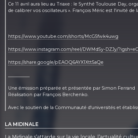
Ce 11 avril aura lieu au Triaxe : le Synthé Toulouse Day, o
de calibrer vos oscillateurs ». François Méric est l'invité de l
https://www.youtube.com/shorts/McG5fwk4uwg
https://www.instagram.com/reel/DWMdSy-DZJy/?igsh=
https://share.google/pEAOQ6AYX1Xtt5aQe
__________
Une émission préparée et présentée par Simon Ferrand
Réalisation par François Berchenko.
Avec le soutien de la Communauté d'universités et établis
LA MIDINALE
La Midinale s’attarde sur la vie locale, l’actualité c