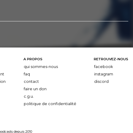
A PROPOS
RETROUVEZ-NOUS
qui sommes-nous
facebook
nt
faq
instagram
ion
contact
discord
faire un don
c.g.u.
politique de confidentialité
 podcasts depuis 2010