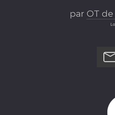
Hennegau (Bel
par
OT de
Lo