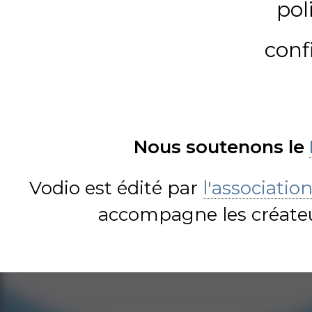
pol
conf