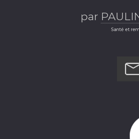
Sonore p
par
PAULI
Santé et rem