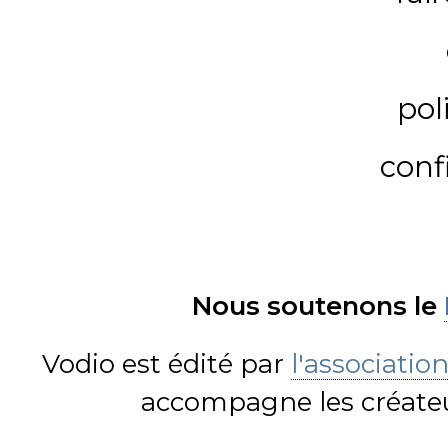
pol
conf