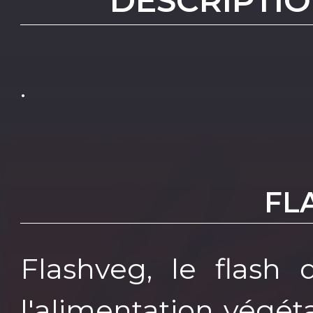
DESCRIPTIO
.
FL
Flashveg, le flash q
l'alimentation végét