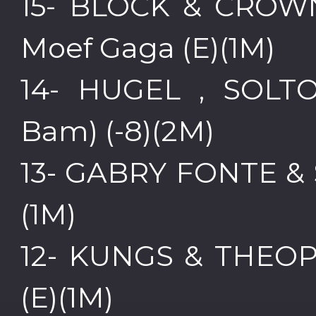
15- BLOCK & CROW
Moef Gaga (E)(1M)
14- HUGEL , SOLTO
Bam) (-8)(2M)
13- GABRY FONTE & 
(1M)
12- KUNGS & THEOP
(E)(1M)