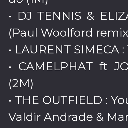
• DJ TENNIS & ELIZA
(Paul Woolford remix
• LAURENT SIMECA :
• CAMELPHAT ft J
(2M)
• THE OUTFIELD : Yo
Valdir Andrade & Ma