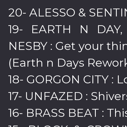
20- ALESSO & SENTINE
19- EARTH N DAY
NESBY : Get your thi
(Earth n Days Rework)
18- GORGON CITY : Lo
17- UNFAZED : Shivers
16- BRASS BEAT : This