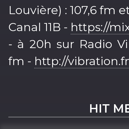
Louvière) : 107,6 fm
Canal 11B -
https://mi
- à 20h sur Radio Vib
fm -
http://vibration.
HIT 