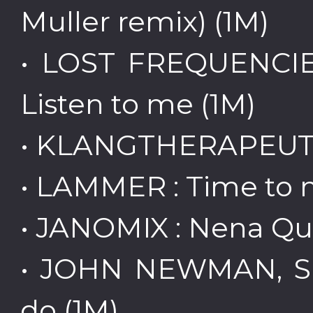
Muller remix) (1M)
• LOST FREQUENCIE
Listen to me (1M)
• KLANGTHERAPEUTEN
• LAMMER : Time to 
• JANOMIX : Nena Que
• JOHN NEWMAN, SI
do (1M)