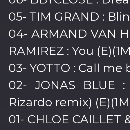
05- TIM GRAND : Blin
04- ARMAND VAN H
RAMIREZ : You (E)(1M
03- YOTTO : Call me 
02- JONAS BLUE : 
Rizardo remix) (E)(1M
01- CHLOE CAILLET