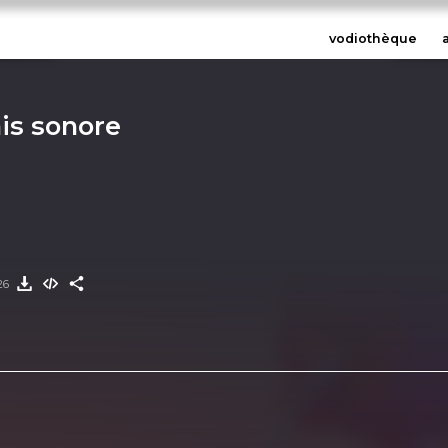
vodiothèque
is sonore
26