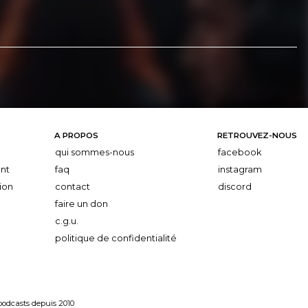
A PROPOS
RETROUVEZ-NOUS
qui sommes-nous
facebook
nt
faq
instagram
ion
contact
discord
faire un don
c.g.u.
politique de confidentialité
 podcasts depuis 2010