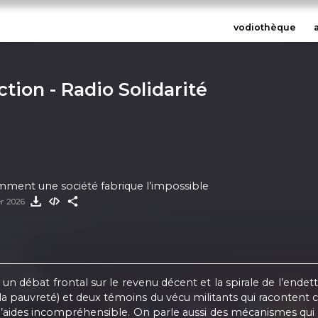
vodiothèque
tion - Radio Solidarité
mment une société fabrique l’impossible
er 2026
e un débat frontal sur le revenu décent et la spirale de l’end
la pauvreté) et deux témoins du vécu militants qui racontent 
d’aides incompréhensible. On parle aussi des mécanismes qui ag