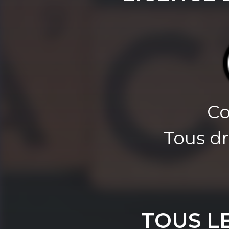
Co
Tous dr
TOUS L