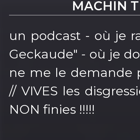
MACHIN TR
un podcast - où je ra
Geckaude" - où je d
ne me le demande pa
// VIVES les disgress
NON finies !!!!!